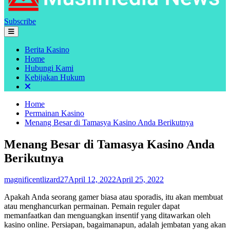
content
Subscribe
Muslimedia News
Nikmati dirimu di sini
Berita Kasino
Home
Hubungi Kami
Kebijakan Hukum
Home
Permainan Kasino
Menang Besar di Tamasya Kasino Anda Berikutnya
Menang Besar di Tamasya Kasino Anda
Berikutnya
magnificentlizard27
April 12, 2022
April 25, 2022
Apakah Anda seorang gamer biasa atau sporadis, itu akan membuat
atau menghancurkan permainan. Pemain reguler dapat
memanfaatkan dan menguangkan insentif yang ditawarkan oleh
kasino online. Persiapan, bagaimanapun, adalah jembatan yang akan